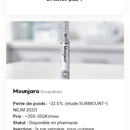
Mounjaro
(tirzepatide)
Perte de poids :
-22.5% (etude SURMOUNT-1,
NEJM 2022)
Prix :
~250-350€/mois
Statut :
Disponible en pharmacie
Injection :
1x par semaine, sous-cutanee